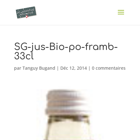
SG-jus-Bio-po-framb-
33cl
par
Tanguy Bugand
|
Déc 12, 2014
|
0 commentaires