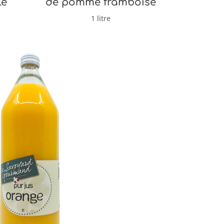
le
de pomme framboise
1 litre