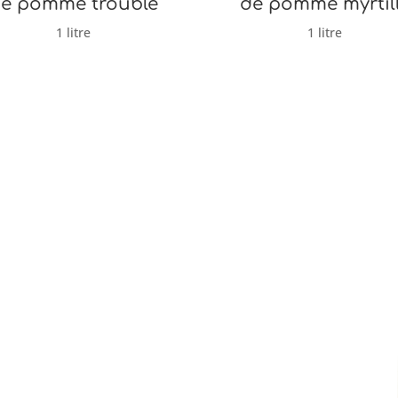
e pomme trouble
de pomme myrtil
1 litre
1 litre