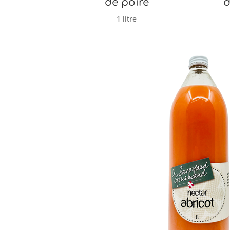
de poire
d
1 litre