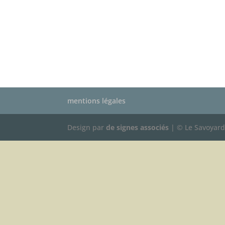
mentions légales
Design par
de signes associés
| © Le Savoyar